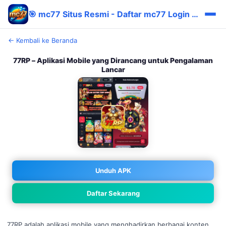
🎯 mc77 Situs Resmi - Daftar mc77 Login Terbaru 🔥
← Kembali ke Beranda
77RP – Aplikasi Mobile yang Dirancang untuk Pengalaman
Lancar
Unduh APK
Daftar Sekarang
77RP adalah aplikasi mobile yang menghadirkan berbagai konten