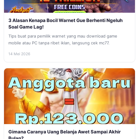
3 Alasan Kenapa Bocil Warnet Gue Berhenti Ngeluh
Soal Game Lag!
Tips buat para pemilik warnet yang mau download game
mobile atau PC tanpa ribet iklan, langsung cek mc77.
14 Mei 2026
Gimana Caranya Uang Belanja Awet Sampai Akhir
Bulan?