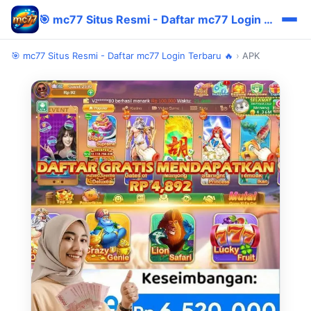
🎯 mc77 Situs Resmi - Daftar mc77 Login Terbaru 🔥
🎯 mc77 Situs Resmi - Daftar mc77 Login Terbaru 🔥
›
APK