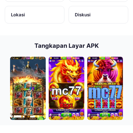
Lokasi
Diskusi
Tangkapan Layar APK