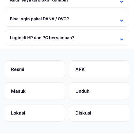
Bisa login pakai DANA / OVO?
Login di HP dan PC bersamaan?
Resmi
APK
Masuk
Unduh
Lokasi
Diskusi