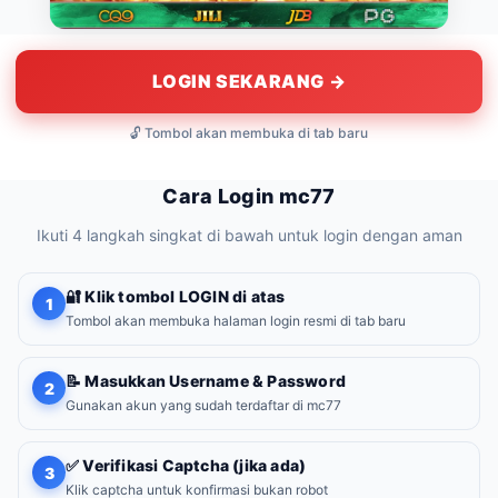
LOGIN SEKARANG →
🔓 Tombol akan membuka di tab baru
Cara Login mc77
Ikuti 4 langkah singkat di bawah untuk login dengan aman
🔐 Klik tombol LOGIN di atas
1
Tombol akan membuka halaman login resmi di tab baru
📝 Masukkan Username & Password
2
Gunakan akun yang sudah terdaftar di mc77
✅ Verifikasi Captcha (jika ada)
3
Klik captcha untuk konfirmasi bukan robot