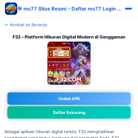
🎯 mc77 Situs Resmi - Daftar mc77 Login Terbaru 🔥
← Kembali ke Beranda
F32 – Platform Hiburan Digital Modern di Genggaman
Unduh APK
Daftar Sekarang
Sebagai aplikasi hiburan digital terkini, F32 menghadirkan
pengalaman yang mulus langsung dari perangkat Anda. F32