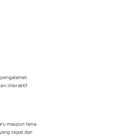
n pengalaman
n interaktif
aru maupun lama.
 yang cepat dan