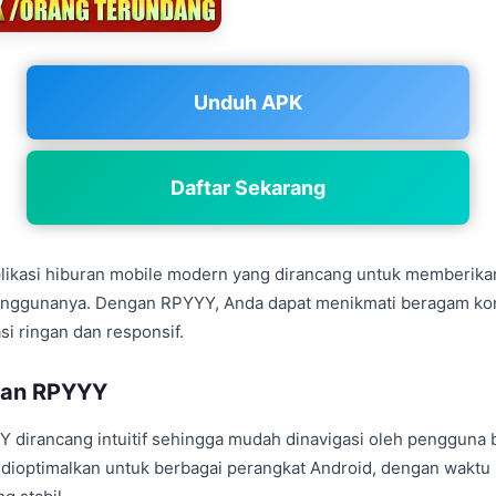
Unduh APK
Daftar Sekarang
likasi hiburan mobile modern yang dirancang untuk memberik
enggunanya. Dengan RPYYY, Anda dapat menikmati beragam kont
si ringan dan responsif.
lan RPYYY
 dirancang intuitif sehingga mudah dinavigasi oleh pengguna
ni dioptimalkan untuk berbagai perangkat Android, dengan waktu