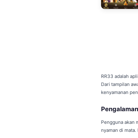
RR33 adalah apli
Dari tampilan aw
kenyamanan pen
Pengalaman
Pengguna akan m
nyaman di mata. 