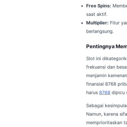
Free Spins:
Member
saat aktif.
Multiplier:
Fitur ya
berlangsung.
Pentingnya Mem
Slot ini dikategorik
frekuensi dan besa
menjamin kemenang
finansial 8768 pri
harus
8768
dipicu 
Sebagai kesimpula
Namun, karena sif
memprioritaskan t