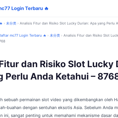
mc77 Login Terbaru 🔥
🔥
›
未分类
›
Analisis Fitur dan Risiko Slot Lucky Durian: Apa yang Perlu
Daftar mc77 Login Terbaru 🔥
›
未分类
›
Analisis Fitur dan Risiko Slot Lu
8768
Fitur dan Risiko Slot Lucky 
 Perlu Anda Ketahui – 876
ah sebuah permainan slot video yang dikembangkan oleh H
h-buahan dengan sentuhan eksotis Asia. Sebelum Anda 
 ini, sangat penting untuk memahami mekanisme dasar dan